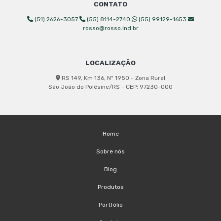
CONTATO
(51) 2626-3057
(55) 8114-2740
(55) 99129-1653
rosso@rosso.ind.br
LOCALIZAÇÃO
RS 149, Km 136, Nº 1950 - Zona Rural
São João do Polêsine/RS - CEP: 97230-000
Home
Sobre nós
Blog
Produtos
Portfólio