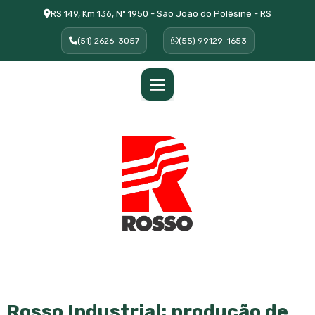
RS 149, Km 136, Nº 1950 - São João do Polêsine - RS
(51) 2626-3057
(55) 99129-1653
Rosso Industrial: produção de