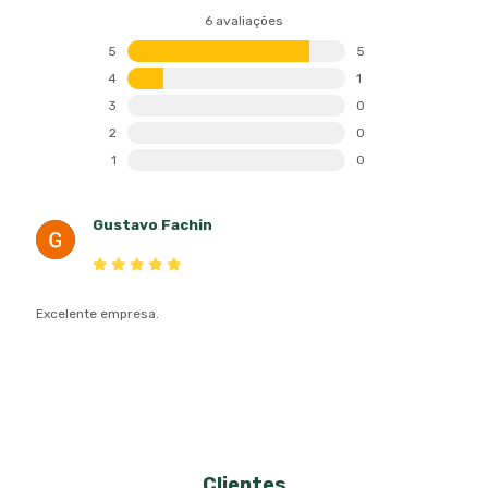
6 avaliações
5
5
4
1
3
0
2
0
1
0
Gustavo Fachin
Avaliação de 5 estrelas
Excelente empresa.
Clientes